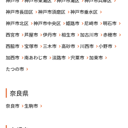
神戸市
神戸市東灘区
神戸市灘区
神戸市兵庫区
神戸市長田区
神戸市須磨区
神戸市垂水区
神戸市北区
神戸市中央区
姫路市
尼崎市
明石市
西宮市
芦屋市
伊丹市
相生市
加古川市
赤穂市
西脇市
宝塚市
三木市
高砂市
川西市
小野市
加西市
南あわじ市
淡路市
宍粟市
加東市
たつの市
奈良県
奈良市
生駒市