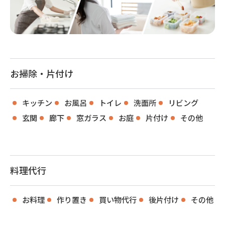
お掃除・片付け
キッチン
お風呂
トイレ
洗面所
リビング
玄関
廊下
窓ガラス
お庭
片付け
その他
料理代行
お料理
作り置き
買い物代行
後片付け
その他