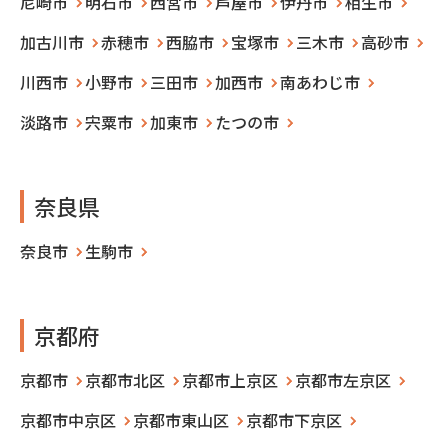
尼崎市
明石市
西宮市
芦屋市
伊丹市
相生市
加古川市
赤穂市
西脇市
宝塚市
三木市
高砂市
川西市
小野市
三田市
加西市
南あわじ市
淡路市
宍粟市
加東市
たつの市
奈良県
奈良市
生駒市
京都府
京都市
京都市北区
京都市上京区
京都市左京区
京都市中京区
京都市東山区
京都市下京区