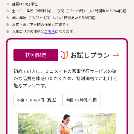
※
延長は10分単位
※
土・日、早朝（9時以前）、夜間（17～19時）1人1時間当たり264円増
※
年末年始（12/31～1/3）は1人1時間あたり528円増
※
お客さまご不在時の作業も可能です
※
九州エリアの価格は
こちら
になります。
お試しプラン
初回限定
初めての方に、ミニメイドの家事代行サービスの確
かな品質を体感いただくため、特別価格でご利用可
能なプランです。
料金：10,428 円（税込）
時間：2 時間／1回