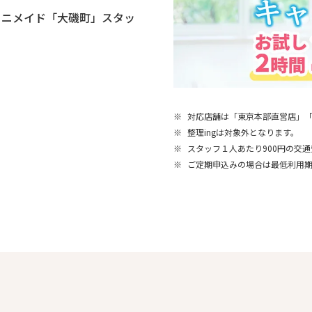
ミニメイド「大磯町」スタッ
※
対応店舗は「東京本部直営店」
※
整理ingは対象外となります。
※
スタッフ１人あたり900円の交
※
ご定期申込みの場合は最低利用期