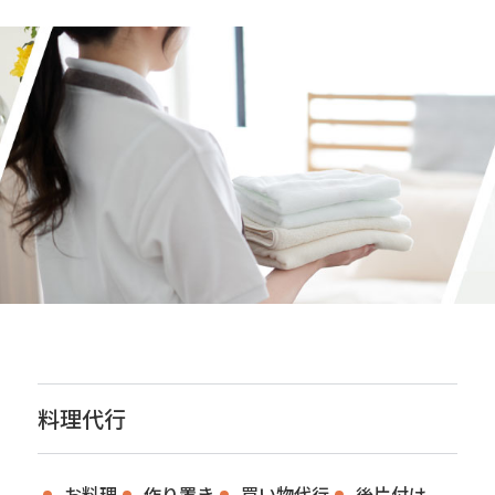
料理代行
お料理
作り置き
買い物代行
後片付け