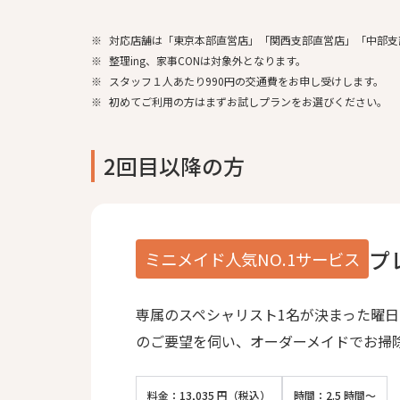
※
対応店舗は「東京本部直営店」「関西支部直営店」「中部支
※
整理ing、家事CONは対象外となります。
※
スタッフ１人あたり990円の交通費をお申し受けします。
※
初めてご利用の方はまずお試しプランをお選びください。
2回目以降の方
プ
ミニメイド人気NO.1サービス
専属のスペシャリスト1名が決まった曜
のご要望を伺い、オーダーメイドでお掃
料金：13,035 円（税込）
時間：2.5 時間～