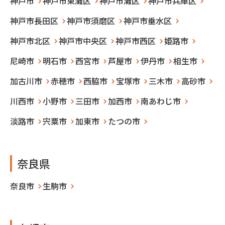
神戸市
神戸市東灘区
神戸市灘区
神戸市兵庫区
神戸市長田区
神戸市須磨区
神戸市垂水区
神戸市北区
神戸市中央区
神戸市西区
姫路市
尼崎市
明石市
西宮市
芦屋市
伊丹市
相生市
加古川市
赤穂市
西脇市
宝塚市
三木市
高砂市
川西市
小野市
三田市
加西市
南あわじ市
淡路市
宍粟市
加東市
たつの市
奈良県
奈良市
生駒市