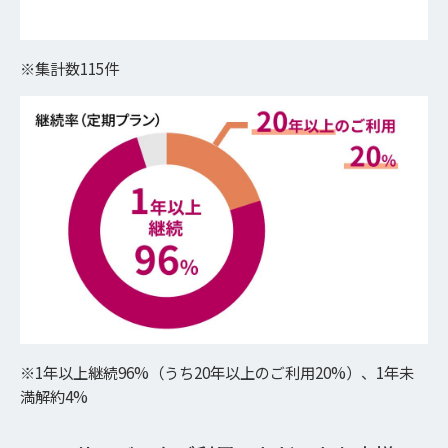
※集計数115件
※1年以上継続96%（うち20年以上のご利用20%）、1年未
満解約4%