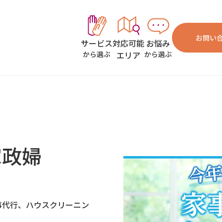
お問い
対応可能
お悩み
サービス
エリア
から選ぶ
から選ぶ
）
家政婦
事代行、ハウスクリーニン