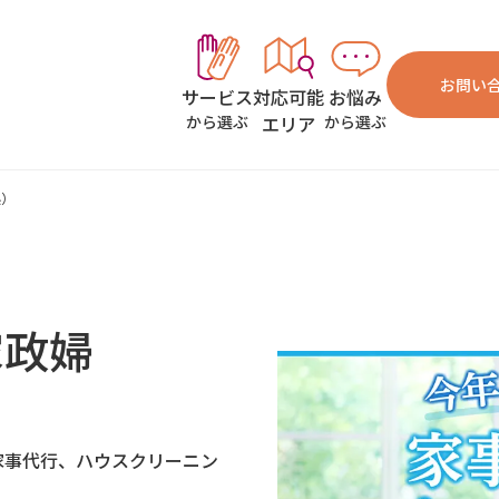
お問い
対応可能
お悩み
サービス
エリア
から選ぶ
から選ぶ
県）
家政婦
家事代行、ハウスクリーニン