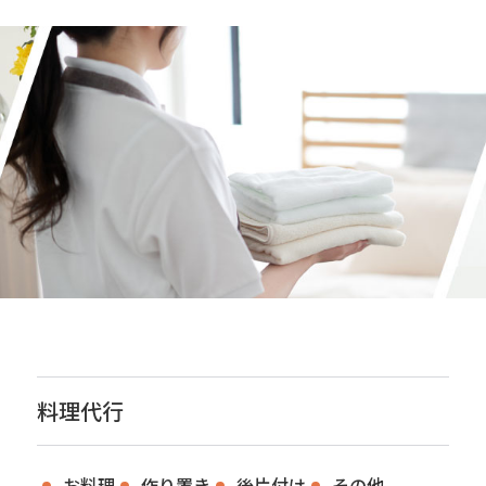
料理代行
お料理
作り置き
後片付け
その他