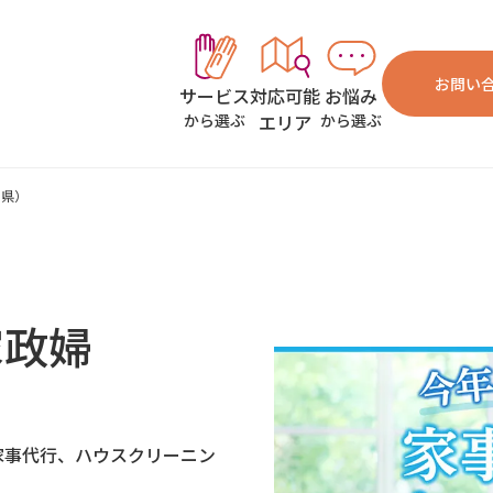
お問い
対応可能
お悩み
サービス
エリア
から選ぶ
から選ぶ
川県）
家政婦
家事代行、ハウスクリーニン