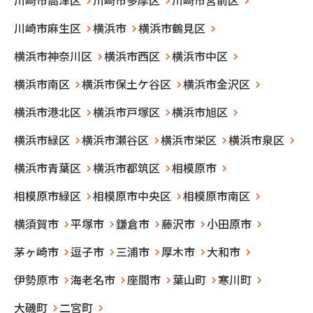
川崎市高津区
川崎市多摩区
川崎市宮前区
川崎市麻生区
横浜市
横浜市鶴見区
横浜市神奈川区
横浜市西区
横浜市中区
横浜市南区
横浜市保土ケ谷区
横浜市金沢区
横浜市港北区
横浜市戸塚区
横浜市旭区
横浜市緑区
横浜市瀬谷区
横浜市栄区
横浜市泉区
横浜市青葉区
横浜市都筑区
相模原市
相模原市緑区
相模原市中央区
相模原市南区
横須賀市
平塚市
鎌倉市
藤沢市
小田原市
茅ヶ崎市
逗子市
三浦市
厚木市
大和市
伊勢原市
海老名市
座間市
葉山町
寒川町
大磯町
二宮町