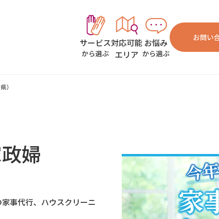
お問い
対応可能
お悩み
サービス
エリア
から選ぶ
から選ぶ
玉県）
家政婦
の家事代行、ハウスクリーニ
。