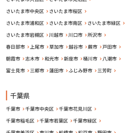
さいたま市中央区
さいたま市桜区
さいたま市浦和区
さいたま市南区
さいたま市緑区
さいたま市岩槻区
川越市
川口市
所沢市
春日部市
上尾市
草加市
越谷市
蕨市
戸田市
朝霞市
志木市
和光市
新座市
桶川市
八潮市
富士見市
三郷市
蓮田市
ふじみ野市
三芳町
千葉県
千葉市
千葉市中央区
千葉市花見川区
千葉市稲毛区
千葉市若葉区
千葉市緑区
千葉市美浜区
市川市
船橋市
松戸市
野田市