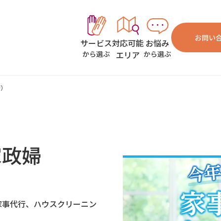
お問い
対応可能
お悩み
サービス
エリア
から選ぶ
から選ぶ
府）
家政婦
家事代行、ハウスクリーニン