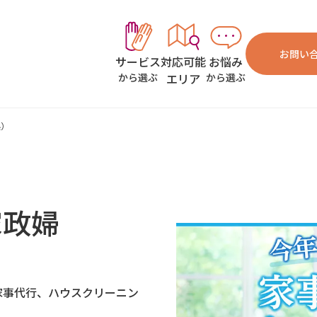
お問い
対応可能
お悩み
サービス
エリア
から選ぶ
から選ぶ
県）
家政婦
家事代行、ハウスクリーニン