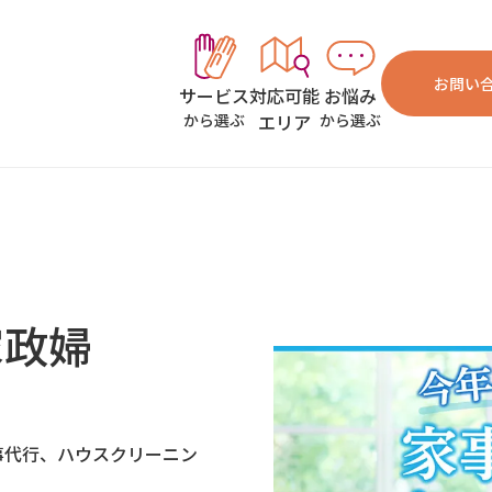
お問い
対応可能
お悩み
サービス
エリア
から選ぶ
から選ぶ
）
家政婦
事代行、ハウスクリーニン