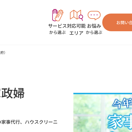
お問い
対応可能
お悩み
サービス
エリア
から選ぶ
から選ぶ
阪府）
家政婦
の家事代行、ハウスクリーニ
。