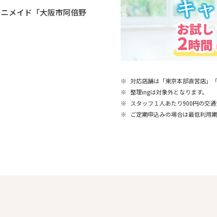
ミニメイド「大阪市阿倍野
※
対応店舗は「東京本部直営店」
※
整理ingは対象外となります。
※
スタッフ１人あたり900円の交
※
ご定期申込みの場合は最低利用期