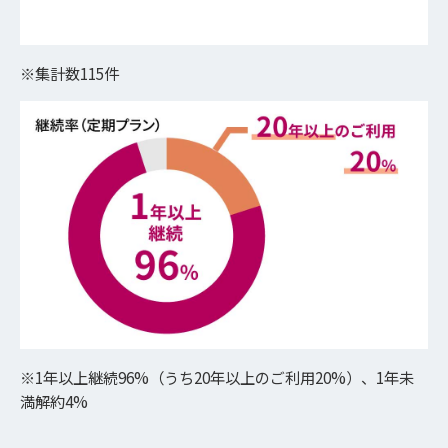
※集計数115件
※1年以上継続96%（うち20年以上のご利用20%）、1年未
満解約4%