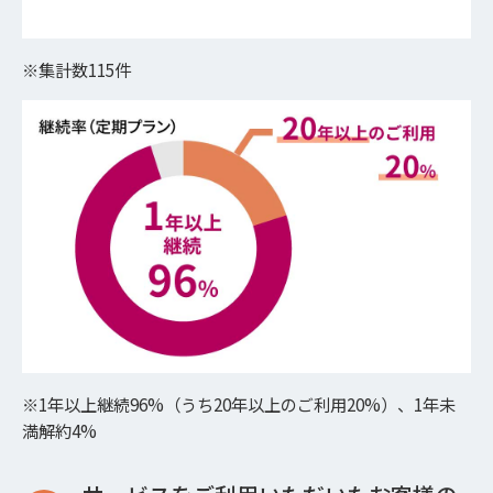
※集計数115件
※1年以上継続96%（うち20年以上のご利用20%）、1年未
満解約4%