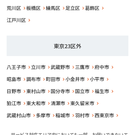
荒川区
板橋区
練馬区
足立区
葛飾区
江戸川区
東京23区外
八王子市
立川市
武蔵野市
三鷹市
府中市
昭島市
調布市
町田市
小金井市
小平市
日野市
東村山市
国分寺市
国立市
福生市
狛江市
東大和市
清瀬市
東久留米市
武蔵村山市
多摩市
稲城市
羽村市
西東京市
サービス対応エリア内においても一部 お伺いできないエ