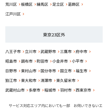
荒川区
板橋区
練馬区
足立区
葛飾区
江戸川区
東京23区外
八王子市
立川市
武蔵野市
三鷹市
府中市
昭島市
調布市
町田市
小金井市
小平市
日野市
東村山市
国分寺市
国立市
福生市
狛江市
東大和市
清瀬市
東久留米市
武蔵村山市
多摩市
稲城市
羽村市
西東京市
サービス対応エリア内においても一部 お伺いできないエ