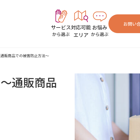
お問い
対応可能
お悩み
サービス
エリア
から選ぶ
から選ぶ
～通販商品での被害防止方法～
方～通販商品