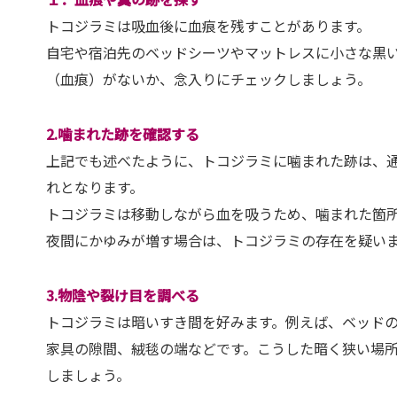
トコジラミは吸血後に血痕を残すことがあります。
自宅や宿泊先の
ベッドシーツやマットレスに小さな黒
（血痕）がないか、念入りにチェックしましょう。
2.噛まれた跡を確認する
上記でも述べたように、トコジラミに噛まれた跡は、
れとなります。
トコジラミは移動しながら血を吸うため、噛まれた箇
夜間にかゆみが増す場合は、トコジラミの存在を疑い
3.物陰や裂け目を調べる
トコジラミは暗いすき間を好みます。例えば、ベッド
家具の隙間、絨毯の端などです。こうした暗く狭い場
しましょう。