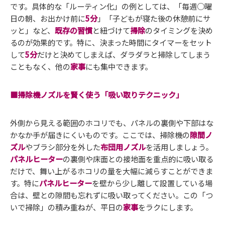
です。具体的な「ルーティン化」の例としては、「毎週○曜
日の朝、お出かけ前に
5分
」「子どもが寝た後の休憩前にサ
ッと」など、
既存の習慣
と紐づけて
掃除
のタイミングを決め
るのが効果的です。特に、決まった時間にタイマーをセット
して
5分
だけと決めてしまえば、ダラダラと掃除してしまう
こともなく、他の
家事
にも集中できます。
■掃除機ノズルを賢く使う「吸い取りテクニック」
外側から見える範囲のホコリでも、パネルの裏側や下部はな
かなか手が届きにくいものです。ここでは、掃除機の
隙間ノ
ズル
やブラシ部分を外した
布団用ノズル
を活用しましょう。
パネルヒーター
の裏側や床面との接地面を重点的に吸い取る
だけで、舞い上がるホコリの量を大幅に減らすことができま
す。特に
パネルヒーター
を壁から少し離して設置している場
合は、壁との隙間も忘れずに吸い取ってください。この「つ
いで掃除」の積み重ねが、平日の
家事
をラクにします。