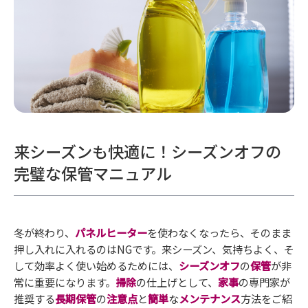
来シーズンも快適に！シーズンオフの
完璧な保管マニュアル
冬が終わり、
パネルヒーター
を使わなくなったら、そのまま
押し入れに入れるのはNGです。来シーズン、気持ちよく、そ
して効率よく使い始めるためには、
シーズンオフ
の
保管
が非
常に重要になります。
掃除
の仕上げとして、
家事
の専門家が
推奨する
長期保管
の
注意点
と
簡単
な
メンテナンス
方法をご紹