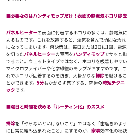
■必要なのはハンディモップだけ！表面の静電気ホコリ除去
パネルヒーター
の表面に付着するホコリの多くは、静電気に
よるものです。これを放置すると、湿気を含んで頑固な汚れ
になってしまいます。解決策は、毎日または2日に1回、電源
を切った
パネルヒーター
の表面を
ハンディモップ
でサッと撫
でること。ウェットタイプではなく、ホコリを吸着しやすい
マイクロファイバーや化学繊維のモップがおすすめです。こ
れでホコリが固着するのを防ぎ、大掛かりな
掃除
を避けるこ
とができます。
5分
もかからず完了する、究極の
時短テクニ
ック
です。
■曜日と時間を決める「ルーティン化」のススメ
掃除
を「やらないといけないこと」ではなく「歯磨きのよう
に日常に組み込まれたこと」にするのが、
家事
効率化の秘訣