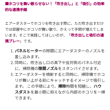
■ホコリを舞い散らせない！「吹き出し」と「吸引」の効率
的な連携手順
エアーダスターでホコリを吹き出す際に、ただ吹き出すだけ
では部屋中にホコリが舞い散り、かえって手間が増えてしま
います。そこで実践してほしいのが、「
吹き出しと吸引の連
携プレー
」です。
パネルヒーター
の隙間にエアーダスターのノズルを
差し込みます。
同時に、吹き出し口の真下や反対側のパネル付近
に、掃除機の
隙間ノズル
をスタンバイさせます。
エアーダスターを噴射すると同時に、掃除機でホコ
リが舞い上がる前にキャッチするイメージで吸引し
ます。 この手順により、
掃除
時間を短縮し、
ハウ
スダスト
を最小限に抑えながら内部のホコリを一掃
できます。