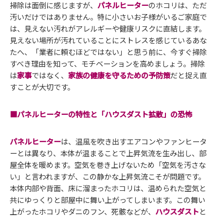
掃除は面倒に感じますが、
パネルヒーター
のホコリは、ただ
汚いだけではありません。特に小さいお子様がいるご家庭で
は、見えない汚れがアレルギーや健康リスクに直結します。
見えない場所が汚れていることにストレスを感じているあな
たへ、「業者に頼むほどではない」と思う前に、今すぐ掃除
すべき理由を知って、モチベーションを高めましょう。掃除
は
家事
ではなく、
家族の健康を守るための予防策
だと捉え直
すことが大切です。
■パネルヒーターの特性と「ハウスダスト拡散」の恐怖
パネルヒーター
は、温風を吹き出すエアコンやファンヒータ
ーとは異なり、本体が温まることで上昇気流を生み出し、部
屋全体を暖めます。空気を巻き上げないため「空気を汚さな
い」と言われますが、この静かな上昇気流こそが問題です。
本体内部や背面、床に溜まったホコリは、温められた空気と
共にゆっくりと部屋中に舞い上がってしまいます。この舞い
上がったホコリやダニのフン、死骸などが、
ハウスダスト
と