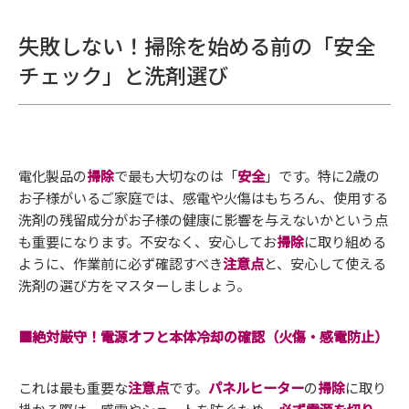
失敗しない！掃除を始める前の「安全
チェック」と洗剤選び
電化製品の
掃除
で最も大切なのは「
安全
」です。特に2歳の
お子様がいるご家庭では、感電や火傷はもちろん、使用する
洗剤の残留成分がお子様の健康に影響を与えないかという点
も重要になります。不安なく、安心してお
掃除
に取り組める
ように、作業前に必ず確認すべき
注意点
と、安心して使える
洗剤の選び方をマスターしましょう。
■絶対厳守！電源オフと本体冷却の確認（火傷・感電防止）
これは最も重要な
注意点
です。
パネルヒーター
の
掃除
に取り