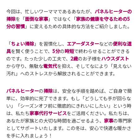
今回は、忙しいワーママであるあなたが、
パネルヒーターの
掃除
を「
面倒な家事
」ではなく「
家族の健康を守るための5
分の習慣
」に変えるための具体的な方法をご紹介しました。
「
ちょい掃除
」を習慣化し、
エアーダスター
などの
便利な道
具
を賢く使うことで、
5分
の
時短
で終わらせることができる
のです。たった少しの工夫で、
2歳
のお子様を
ハウスダスト
から守り、無駄な
電気代
を抑え、そしてなにより「見えない
汚れ」へのストレスから解放されることができます。
パネルヒーター
の
掃除
は、安全な手順を踏めば、ご自身で簡
単に、効率的に完了できます。もし「どうしても手が回らな
い」「シーズンオフ前に徹底的にきれいにしたい」という時
は、私たち
家事代行サービス
をご活用ください。私たちは、
あなたが家族との大切な時間を過ごせるよう、
家事
の専門家
としてサポートいたします。この冬は、安心で快適な暖かさ
を手に入れましょう！