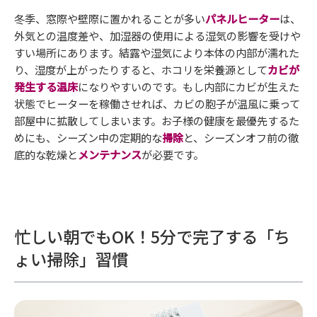
冬季、窓際や壁際に置かれることが多い
パネルヒーター
は、
外気との温度差や、加湿器の使用による湿気の影響を受けや
すい場所にあります。結露や湿気により本体の内部が濡れた
り、湿度が上がったりすると、ホコリを栄養源として
カビが
発生する温床
になりやすいのです。もし内部にカビが生えた
状態でヒーターを稼働させれば、カビの胞子が温風に乗って
部屋中に拡散してしまいます。お子様の健康を最優先するた
めにも、シーズン中の定期的な
掃除
と、シーズンオフ前の徹
底的な乾燥と
メンテナンス
が必要です。
忙しい朝でもOK！5分で完了する「ち
ょい掃除」習慣