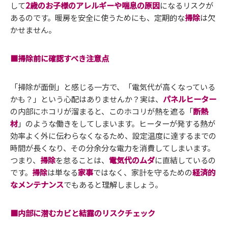
して
2歳のお子様のアレルギーや喘息の原因
になるリスクが
あるのです。暖房を安全に使うためにも、定期的な
掃除
は欠
かせません。
■掃除前に確認すべき注意点
「掃除が面倒」と感じる一方で、「電気代が高くなっている
かも？」という心配はありませんか？実は、
パネルヒーター
の内部にホコリが溜まると、このホコリが熱を遮る「
断熱
材
」のような働きをしてしまいます。ヒーターが発する熱が
効率よく外に伝わらなくなるため、設定温度に達するまでの
時間が長くなり、その分余分な電力を消費してしまいます。
つまり、
掃除
を怠ることは、
電気代のムダ
に直結しているの
です。
掃除
は単なる
家事
ではなく、家計を守るための
経済的
なメンテナンス
でもあると理解しましょう。
■内部に潜むカビと結露のリスクチェック