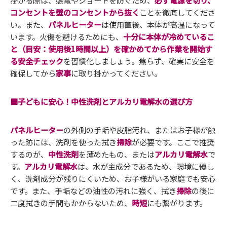
掛かる際は、感電やショートを防ぐため、
必ず電源を切り、
コンセントを壁のコンセントから抜く
ことを徹底してくださ
い。また、
パネルヒーター
は使用直後、本体が高温になって
います。火傷を避けるためにも、
十分に本体が冷めているこ
と（目安：使用後1時間以上）
を確かめてから作業を開始す
る
安全チェック
を習慣化しましょう。焦らず、確実に安全を
確保してから
家事
に取り掛かってください。
■子どもに安心！中性洗剤とアルカリ電解水の選び方
パネルヒーター
の外側の手垢や皮脂汚れ、またはお子様が触
った跡には、洗剤を使った拭き
掃除
が必要です。ここで推奨
するのが、
中性洗剤
を薄めたもの、または
アルカリ電解水
で
す。
アルカリ電解水
は、水が主成分であるため、環境に優し
く、洗剤成分が残りにくいため、お子様がいる家庭でも安心
です。また、手垢などの油性の汚れに強く、拭き
掃除
の後に
二度拭きの手間もかからないため、
時短
にも繋がります。