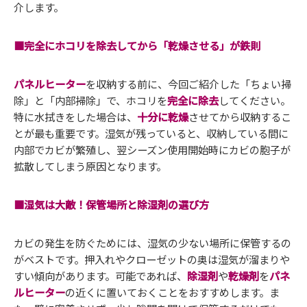
介します。
■完全にホコリを除去してから「乾燥させる」が鉄則
パネルヒーター
を収納する前に、今回ご紹介した「ちょい掃
除」と「内部掃除」で、ホコリを
完全に除去
してください。
特に水拭きをした場合は、
十分に乾燥
させてから収納するこ
とが最も重要です。湿気が残っていると、収納している間に
内部でカビが繁殖し、翌シーズン使用開始時にカビの胞子が
拡散してしまう原因となります。
■湿気は大敵！保管場所と除湿剤の選び方
カビの発生を防ぐためには、湿気の少ない場所に保管するの
がベストです。押入れやクローゼットの奥は湿気が溜まりや
すい傾向があります。可能であれば、
除湿剤
や
乾燥剤
を
パネ
ルヒーター
の近くに置いておくことをおすすめします。ま