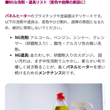
■NGな洗剤・道具リスト（変色や故障の原因に）
パネルヒーター
のプラスチックや塗装面はデリケートです。
以下の洗剤や道具は、変色やひび割れ、故障の原因となるた
め、絶対に使用しないでください。
NG洗剤:
アルコール、ベンジン、シンナー、クレン
ザー（研磨剤入り）、酸性・アルカリ性の強い洗
剤。
NG道具:
金たわしや、研磨剤入りのスポンジ。 固
い汚れは、まず中性洗剤でふやかし、柔らかい布で
優しく拭き取ることが、長く
パネルヒーター
を使い
続けるための
メンテナンス
術です。