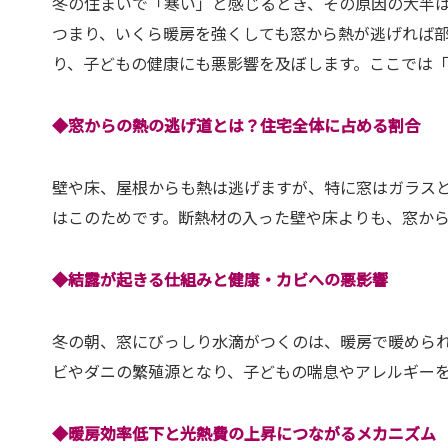
冬の住まいで「寒い」と感じるとき、その原因の大半は
つまり、いくら暖房を強くしても窓から熱が逃げれば
り、子どもの健康にも悪影響を及ぼします。ここでは
◆窓からの熱の逃げ道とは？住宅全体に占める割合
壁や床、屋根からも熱は逃げますが、特に窓はガラス
はこのためです。断熱材の入った壁や床よりも、窓か
◆結露が起きる仕組みと健康・カビへの悪影響
冬の朝、窓にびっしり水滴がつくのは、暖房で暖めら
ビやダニの繁殖源となり、子どもの喘息やアレルギー
◆暖房効率低下と光熱費の上昇につながるメカニズム