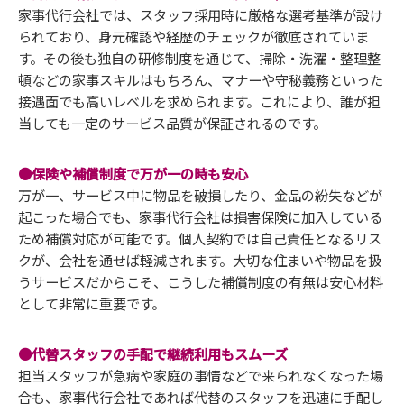
家事代行会社では、スタッフ採用時に厳格な選考基準が設け
られており、身元確認や経歴のチェックが徹底されていま
す。その後も独自の研修制度を通じて、掃除・洗濯・整理整
頓などの家事スキルはもちろん、マナーや守秘義務といった
接遇面でも高いレベルを求められます。これにより、誰が担
当しても一定のサービス品質が保証されるのです。
●保険や補償制度で万が一の時も安心
万が一、サービス中に物品を破損したり、金品の紛失などが
起こった場合でも、家事代行会社は損害保険に加入している
ため補償対応が可能です。個人契約では自己責任となるリス
クが、会社を通せば軽減されます。大切な住まいや物品を扱
うサービスだからこそ、こうした補償制度の有無は安心材料
として非常に重要です。
●代替スタッフの手配で継続利用もスムーズ
担当スタッフが急病や家庭の事情などで来られなくなった場
合も、家事代行会社であれば代替のスタッフを迅速に手配し