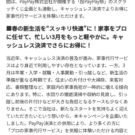
間は、PayPay株式会社が開催する「超PayPay祭」のスクラ
ッチくじ企画とも連動し、キャッシュレス決済でよりお得に
家事代行サービスを体験いただけます。
■春の新生活を“スッキリ快適”に！家事をプロ
に任せて、忙しい3月をもっと軽やかに。キャ
ッシュレス決済でさらにお得に！
当近年、キャッシュレス決済の普及が進み、家事代行サービ
スはより身近で利用しやすい存在となっています。一方、3
月は卒業・入学・就職・人事異動・引っ越しなど、新生活の
準備が重なる時期です。住まいの片付けや大掃除、来客対
応、書類整理など、家庭内の家事負担が一時的に増える傾向
にあります。特に、水回りの徹底清掃や収納の見直し、引っ
越し前後の片付けなどが大きな負担となるケースも少なくあ
りません。そこで当社は、新たなスタートを気持ちよく迎え
ていただきたいという想いから、本キャンペーンを企画いた
しました。PayPay決済との併用により、より多くの方に
「プロの家事代行サービス」を気軽に体験いただける内容と