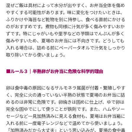
混ぜご飯は具材によって水分が出やすく、お弁当全体を傷め
やすくする可能性があります。味に変化をつけたいときは、
ふりかけや海苔など乾物を別に持参し、食べる直前にかける
のがおすすめです。煮物も同様に汁気が多く傷みやすいおか
ずです。特にじゃがいもや里芋などの芋類はでんぷんが多く
傷みやすいため、夏場のお弁当には不向きです。どうしても
入れる場合は、詰める前にペーパータオルで汁気をしっかり
取り除いてから使いましょう。
■ルール３｜半熟卵がお弁当に危険な科学的理由
卵は食中毒の原因になるサルモネラ属菌が付着・繁殖しやす
く、完全に火の通っていない半熟の状態で夏場のお弁当に詰
めるのは非常に危険です。卵焼きは固めに仕上げ、ゆで卵は
完全な固ゆでにして使うことが鉄則です。また、ハムやソー
セージなど一見加熱済みに見える食材も、夏場はお弁当箱に
入れる前に一度電子レンジなどで温めてから使いましょう。
「加熱済みだから大丈夫」という思い込みが、夏場の食中毒