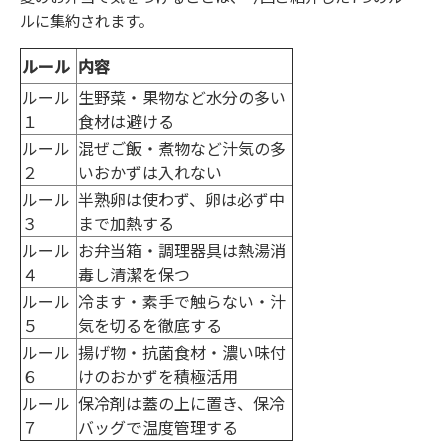
ルに集約されます。
ルール
内容
ルール
生野菜・果物など水分の多い
１
食材は避ける
ルール
混ぜご飯・煮物など汁気の多
２
いおかずは入れない
ルール
半熟卵は使わず、卵は必ず中
３
まで加熱する
ルール
お弁当箱・調理器具は熱湯消
４
毒し清潔を保つ
ルール
冷ます・素手で触らない・汁
５
気を切るを徹底する
ルール
揚げ物・抗菌食材・濃い味付
６
けのおかずを積極活用
ルール
保冷剤は蓋の上に置き、保冷
７
バッグで温度管理する