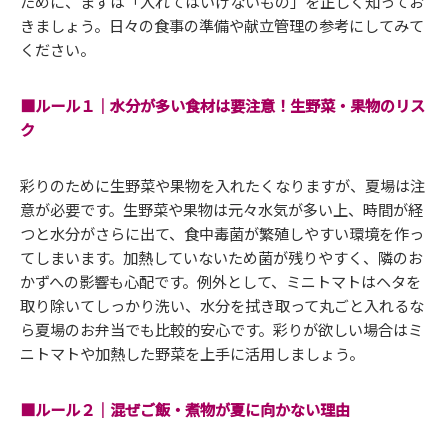
ために、まずは「入れてはいけないもの」を正しく知ってお
きましょう。日々の食事の準備や献立管理の参考にしてみて
ください。
■ルール１｜水分が多い食材は要注意！生野菜・果物のリス
ク
彩りのために生野菜や果物を入れたくなりますが、夏場は注
意が必要です。生野菜や果物は元々水気が多い上、時間が経
つと水分がさらに出て、食中毒菌が繁殖しやすい環境を作っ
てしまいます。加熱していないため菌が残りやすく、隣のお
かずへの影響も心配です。例外として、ミニトマトはヘタを
取り除いてしっかり洗い、水分を拭き取って丸ごと入れるな
ら夏場のお弁当でも比較的安心です。彩りが欲しい場合はミ
ニトマトや加熱した野菜を上手に活用しましょう。
■ルール２｜混ぜご飯・煮物が夏に向かない理由