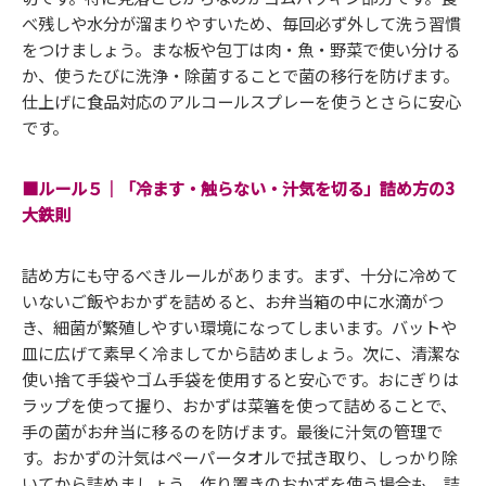
べ残しや水分が溜まりやすいため、毎回必ず外して洗う習慣
をつけましょう。まな板や包丁は肉・魚・野菜で使い分ける
か、使うたびに洗浄・除菌することで菌の移行を防げます。
仕上げに食品対応のアルコールスプレーを使うとさらに安心
です。
■ルール５｜「冷ます・触らない・汁気を切る」詰め方の3
大鉄則
詰め方にも守るべきルールがあります。まず、十分に冷めて
いないご飯やおかずを詰めると、お弁当箱の中に水滴がつ
き、細菌が繁殖しやすい環境になってしまいます。バットや
皿に広げて素早く冷ましてから詰めましょう。次に、清潔な
使い捨て手袋やゴム手袋を使用すると安心です。おにぎりは
ラップを使って握り、おかずは菜箸を使って詰めることで、
手の菌がお弁当に移るのを防げます。最後に汁気の管理で
す。おかずの汁気はペーパータオルで拭き取り、しっかり除
いてから詰めましょう。作り置きのおかずを使う場合も、詰